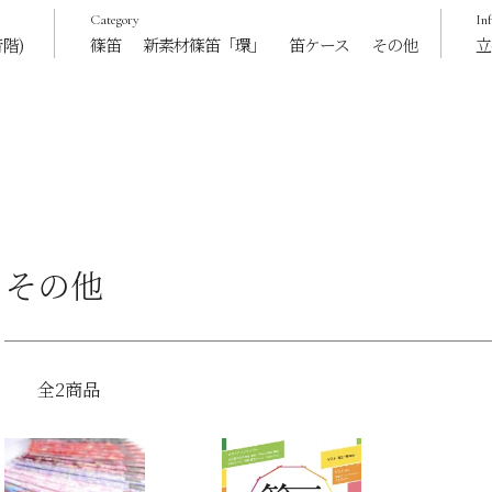
Category
In
階)
篠笛
新素材篠笛「環」
笛ケース
その他
立
その他
全2商品