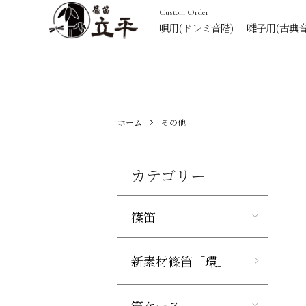
Custom Order
唄用
(ドレミ音階)
囃子用
(古典音
ホーム
その他
カテゴリー
篠笛
新素材篠笛「環」
笛ケース